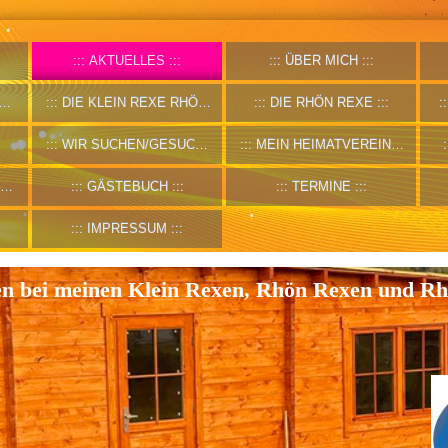
AKTUELLES
ÜBER MICH
DIE KLEIN REXE RHÖNFARBIG
DIE RHÖN REXE
WIR SUCHEN/GESUCHE
MEIN HEIMATVEREIN B1027
GÄSTEBUCH
TERMINE
IMPRESSUM
 bei meinen Klein Rexen, Rhön Rexen und R